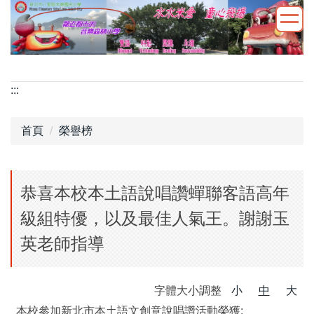
跳
到
主
要
內
:::
容
區
首頁
榮譽榜
恭喜本校本土語說唱讚蟬聯客語高年
級組特優，以及最佳人氣王。謝謝玉
英老師指導
字體大小調整
小
中
大
本校參加新北市本土語文創意說唱讚活動榮獲: