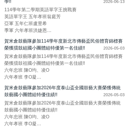
學!!
2026-06-13
114學年第二學期英語單字王挑戰賽
英語單字王 五年孝班翁庭芳
亞軍 五年仁班盧昱希
季軍 六年孝班洪婕恩
優勝 六年孝班李采凝、六年忠班張凱庠
賀米倉鼓藝隊參加114學年度新北市傳藝盃民俗體育錦標賽
榮獲擂鼓組國小團體組特優第一名佳績!!
2026-05-03
賀米倉鼓藝隊參加114學年度新北市傳藝盃民俗體育錦標賽
榮獲擂鼓祖國小團體組特優第一名佳績!!
六年忠班 陳O均、凌O
六年孝班 李O凝
六年仁班 洪O恩、林O榕
賀米倉鼓藝隊參加2026年度泰山盃全國鼓藝大賽榮獲傳統
五年忠班 陳O倫、李O瑾
鼓藝國小團體組特優佳績!!
2026-05-03
五年孝班 呂O宏、徐O廷
賀米倉鼓藝隊參加2026年度泰山盃全國鼓藝大賽榮獲傳統
五年仁班 張O彧、潘O傑
鼓藝國小團體組特優佳績!!
...
六年忠班 陳O均、凌O
六年孝班 李O凝