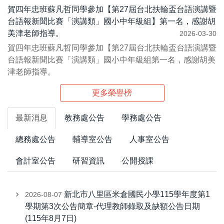
六年仁班 洪O恩、林O榕
賀四年忠班蘇凡哲同學參加【第27屆台北扶輪盃台語演講暨
五年忠班 陳O倫、李O瑾
台語報新聞比賽「演講類」國小中年級組】第一名，感謝胡
五年孝班 呂O宏、徐O廷
美津老師指導。
2026-03-30
五年仁班 張O彧、潘O傑
賀四年忠班蘇凡哲同學參加【第27屆台北扶輪盃台語演講暨
四年孝班 戴...
台語報新聞比賽「演講類」國小中年級組第一名，感謝胡美
津老師指導。
更多榮譽榜
最新消息
教務處公告
學務處公告
總務處公告
輔導室公告
人事室公告
會計室公告
研習資訊
公開授課
新北市八里區米倉國民小學115學年度第1
2026-08-07
學期第3次公告簡章-代理教師錄取及缺額公告日期
(115年8月7日)