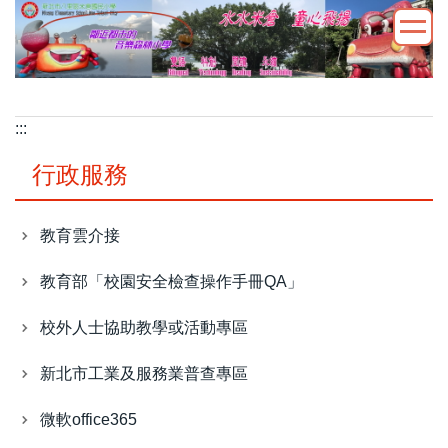
跳
到
主
要
內
:::
容
區
行政服務
教育雲介接
教育部「校園安全檢查操作手冊QA」
校外人士協助教學或活動專區
新北市工業及服務業普查專區
微軟office365