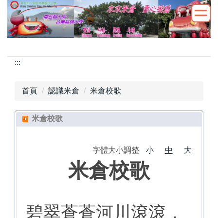
跳
到
主
要
內
:::
容
區
首頁
認識米倉
米倉校歌
米倉校歌
字體大小調整
小
中
大
米倉校歌
碧翠蒼蒼河川滾滾，