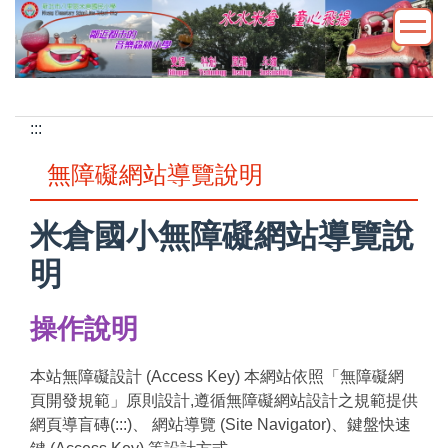
跳
到
主
要
內
:::
容
區
無障礙網站導覽說明
米倉國小無障礙網站導覽說
明
操作說明
本站無障礙設計 (Access Key) 本網站依照「無障礙網
頁開發規範」原則設計,遵循無障礙網站設計之規範提供
網頁導盲磚(:::)、 網站導覽 (Site Navigator)、鍵盤快速