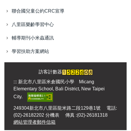
聯合國兒童公約CRC宣導
八里區樂齡學習中心
輔導期刊小米蟲通訊
學習扶助方案網站
訪客計數器
:::
新北市八里區米倉國民小學 Micang
Elementary School, Bali District, New Taipei
City.
249304新北市八里區龍米路二段129巷1號 電話:
(02)-26182202
分機表
傳真 :(02)-26181318
網站管理者郵件信箱