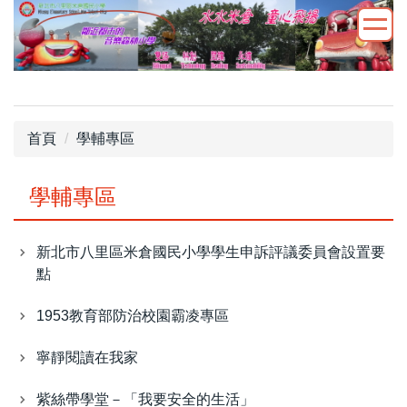
跳
到
主
要
內
容
首頁
學輔專區
區
學輔專區
新北市八里區米倉國民小學學生申訴評議委員會設置要
點
1953教育部防治校園霸凌專區
寧靜閱讀在我家
紫絲帶學堂－「我要安全的生活」